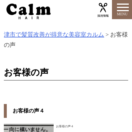
S
k
i
津市で髪質改善が得意な美容室カルム
>
お客様
p
の声
t
o
c
お客様の声
o
n
t
e
お客様の声４
n
お客様の声４
t