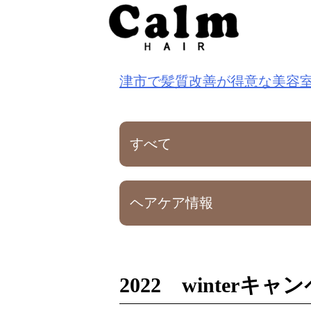
S
k
i
津市で髪質改善が得意な美容
p
t
o
すべて
c
o
ヘアケア情報
n
t
e
n
2022 winterキャ
t