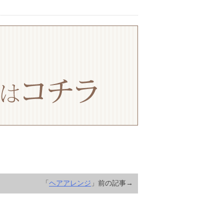
「
ヘアアレンジ
」前の記事→