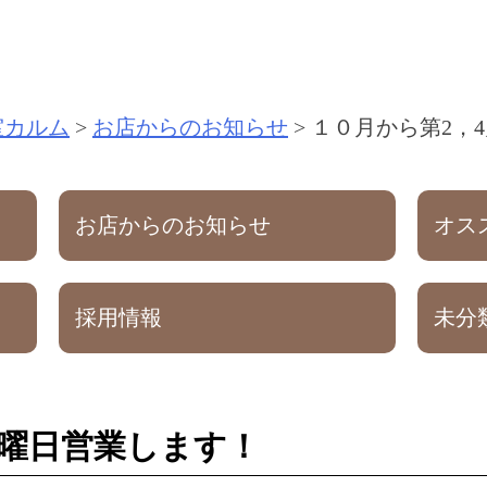
室カルム
>
お店からのお知らせ
>
１０月から第2，
お店からのお知らせ
オス
採用情報
未分
火曜日営業します！