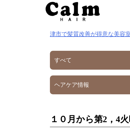
S
k
i
津市で髪質改善が得意な美容
p
t
o
すべて
c
o
ヘアケア情報
n
t
e
n
１０月から第2，4
t