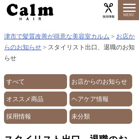
S
k
i
津市で髪質改善が得意な美容室カルム
>
お店か
p
らのお知らせ
>
スタイリスト出口、退職のお知
t
らせ
o
c
o
すべて
お店からのお知らせ
n
オススメ商品
ヘアケア情報
t
e
採用情報
未分類
n
t